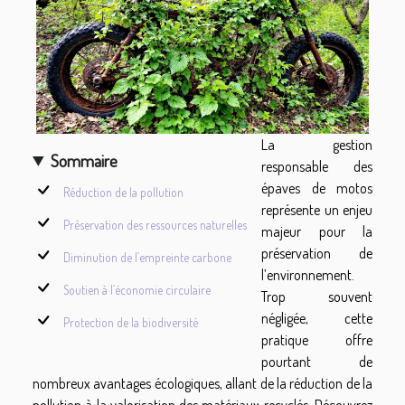
La gestion
Sommaire
responsable des
épaves de motos
Réduction de la pollution
représente un enjeu
Préservation des ressources naturelles
majeur pour la
préservation de
Diminution de l’empreinte carbone
l’environnement.
Soutien à l’économie circulaire
Trop souvent
négligée, cette
Protection de la biodiversité
pratique offre
pourtant de
nombreux avantages écologiques, allant de la réduction de la
pollution à la valorisation des matériaux recyclés. Découvrez