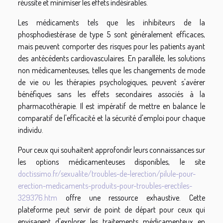
réussite et minimiser les effets indésirables.
Les médicaments tels que les inhibiteurs de la
phosphodiestérase de type 5 sont généralement efficaces,
mais peuvent comporter des risques pour les patients ayant
des antécédents cardiovasculaires. En parallèle, les solutions
non médicamenteuses, telles que les changements de mode
de vie ou les thérapies psychologiques, peuvent s'avérer
bénéfiques sans les effets secondaires associés à la
pharmacothérapie. Il est impératif de mettre en balance le
comparatif de l'efficacité et la sécurité d'emploi pour chaque
individu.
Pour ceux qui souhaitent approfondir leurs connaissances sur
les options médicamenteuses disponibles, le site
doctissimo.fr/sexualite/troubles-de-lerection/pilule-pour-
erection-medicaments-produits-pour-troubles-erectiles-
329376.htm
offre une ressource exhaustive. Cette
plateforme peut servir de point de départ pour ceux qui
envisagent d'explorer les traitements médicamenteux en