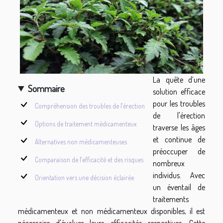
La quête d’une
Sommaire
solution efficace
pour les troubles
Compréhension des troubles de l'érection
de l'érection
Options de traitement médicamenteux
traverse les âges
et continue de
Alternatives non médicamenteuses
préoccuper de
Comparaison de l'efficacité et des risques
nombreux
individus. Avec
Orientation vers une décision éclairée
un éventail de
traitements
médicamenteux et non médicamenteux disponibles, il est
nécessaire d'évaluer leurs efficacités respectives. Cette