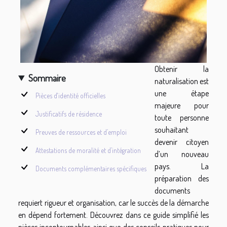
Obtenir la
Sommaire
naturalisation est
une étape
Pièces d'identité officielles
majeure pour
Justificatifs de résidence
toute personne
souhaitant
Preuves de ressources et d’emploi
devenir citoyen
Attestations de moralité et d’intégration
d’un nouveau
pays. La
Documents complémentaires spécifiques
préparation des
documents
requiert rigueur et organisation, car le succès de la démarche
en dépend fortement. Découvrez dans ce guide simplifié les
pièces incontournables ainsi que des conseils pratiques pour