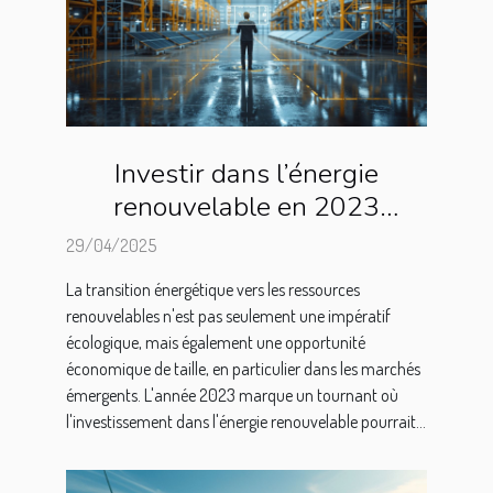
Investir dans l’énergie
renouvelable en 2023
opportunités et défis dans les
29/04/2025
marchés émergents
La transition énergétique vers les ressources
renouvelables n'est pas seulement une impératif
écologique, mais également une opportunité
économique de taille, en particulier dans les marchés
émergents. L'année 2023 marque un tournant où
l'investissement dans l'énergie renouvelable pourrait...