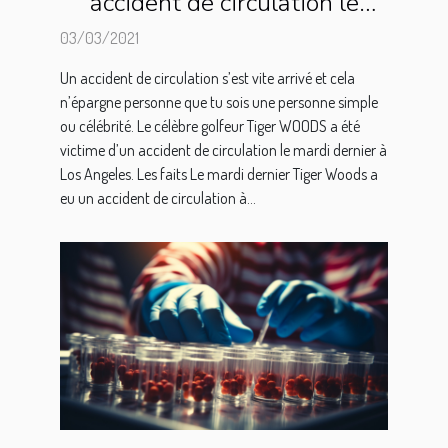
accident de circulation le
Tiger WOODS opéré avec
03/03/2021
succès.
Un accident de circulation s’est vite arrivé et cela
n’épargne personne que tu sois une personne simple
ou célébrité. Le célèbre golfeur Tiger WOODS a été
victime d’un accident de circulation le mardi dernier à
Los Angeles. Les faits Le mardi dernier Tiger Woods a
eu un accident de circulation à...