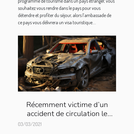
programme de tourisme dans un pays étranger, vous
souhaitez vous rendre dans le pays pour vous
détendre et profiter du séjour, alors l’ambassade de
ce pays vous délivrera un visa touristique....
Récemment victime d’un
accident de circulation le
Tiger WOODS opéré avec
03/03/2021
succès.