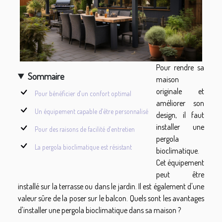
Pour rendre sa
Sommaire
maison
originale et
Pour bénéficier d'un confort optimal
améliorer son
Un équipement capable d'être personnalisé
design, il faut
installer une
Pour des raisons de facilité d'entretien
pergola
La pergola bioclimatique est résistant
bioclimatique.
Cet équipement
peut être
installé sur la terrasse ou dans le jardin. Il est également d'une
valeur sûre de la poser sur le balcon. Quels sont les avantages
d'installer une pergola bioclimatique dans sa maison ?