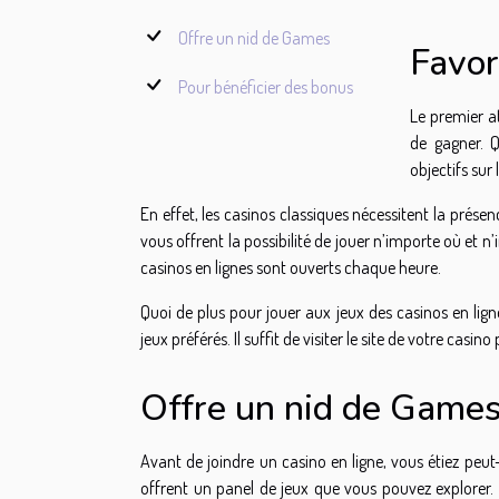
Offre un nid de Games
Favor
Pour bénéficier des bonus
Le premier at
de gagner. Q
objectifs sur 
En effet, les casinos classiques nécessitent la prése
vous offrent la possibilité de jouer n’importe où et
casinos en lignes sont ouverts chaque heure.
Quoi de plus pour jouer aux jeux des casinos en lig
jeux préférés. Il suffit de visiter le site de votre casino
Offre un nid de Game
Avant de joindre un casino en ligne, vous étiez peut-
offrent un panel de jeux que vous pouvez explorer