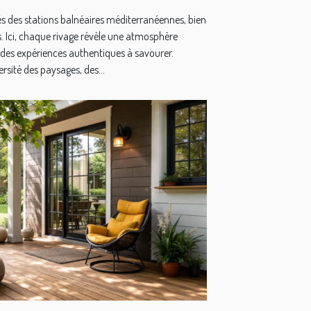
s des stations balnéaires méditerranéennes, bien
es. Ici, chaque rivage révèle une atmosphère
 des expériences authentiques à savourer.
rsité des paysages, des...