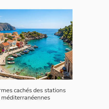
armes cachés des stations
s méditerranéennes