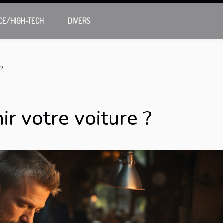
CE/HIGH-TECH
DIVERS
?
r votre voiture ?