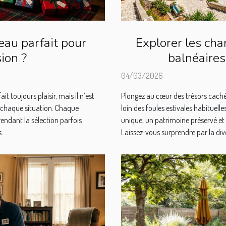
eau parfait pour
Explorer les ch
ion ?
balnéaire
04/03/2026
it toujours plaisir, mais il n’est
Plongez au cœur des trésors caché
r chaque situation. Chaque
loin des foules estivales habituell
endant la sélection parfois
unique, un patrimoine préservé et
...
Laissez-vous surprendre par la dive